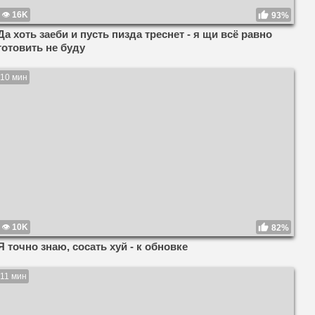
16K
93%
Да хоть заеби и пусть пизда треснет - я щи всё равно
готовить не буду
10 мин
10K
82%
Я точно знаю, сосать хуй - к обновке
11 мин