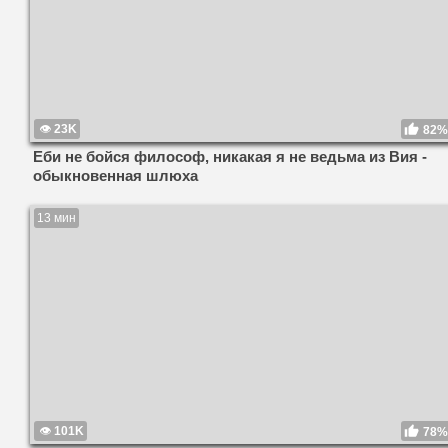
23K
82%
Еби не бойся философ, никакая я не ведьма из Вия -
обыкновенная шлюха
13 мин
101K
78%