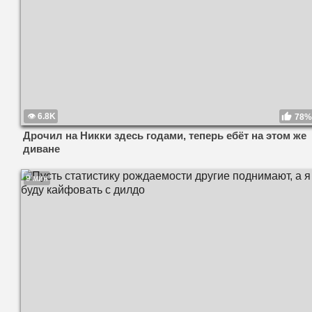
6.8K
78%
Дрочил на Никки здесь годами, теперь ебёт на этом же
диване
9 мин