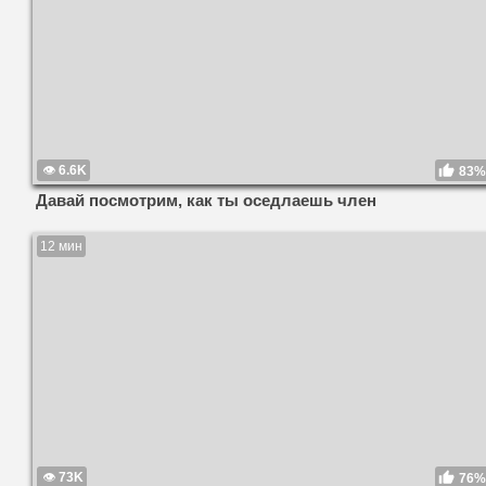
6.6K
83%
Давай посмотрим, как ты оседлаешь член
12 мин
73K
76%