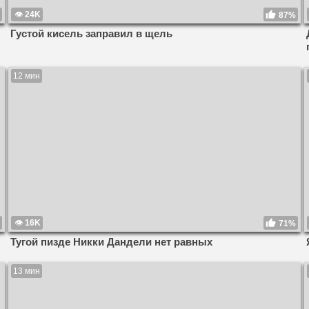
24K
87%
Густой кисель заправил в щель
12 мин
16K
71%
Тугой пизде Никки Дандели нет равных
13 мин