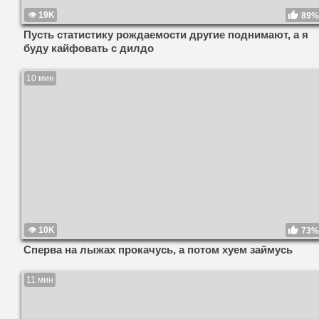
19K
89%
Пусть статистику рождаемости другие поднимают, а я
буду кайфовать с дилдо
10 мин
10K
73%
Сперва на лыжах прокачусь, а потом хуем займусь
11 мин