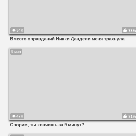
34K
78%
Вместо оправданий Никки Дандели меня трахнула
9 мин
47K
81%
Спорим, ты кончишь за 9 минут?