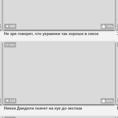
40K
79%
Не зря говорят, что украинки так хороши в сексе
18 мин
31K
83%
Никки Дандели скачет на хуе до экстаза