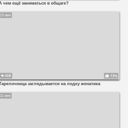
А чем ещё заниматься в общаге?
15 мин
41K
73%
Тарелочница заглядывается на лодку женатика
11 мин