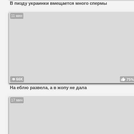
В пизду украинки вмещается много спермы
11 мин
66K
75%
На еблю развела, а в жопу не дала
17 мин