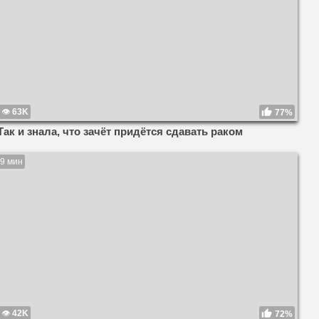
63K
77%
Так и знала, что зачёт придётся сдавать раком
9 мин
42K
72%