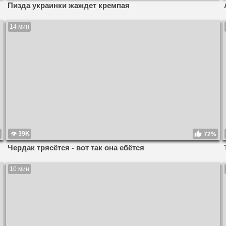
Пизда украинки жаждет кремпая
14 мин
39K
72%
Чердак трясётся - вот так она ебётся
10 мин