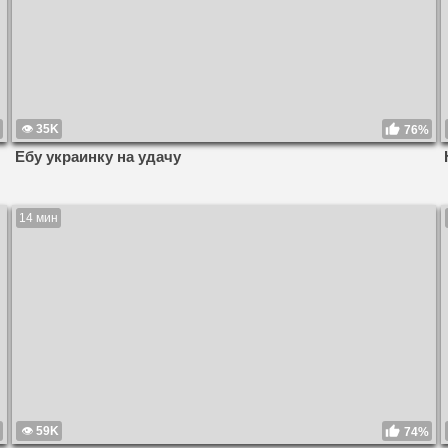
35K
76%
Ебу украинку на удачу
14 мин
59K
74%