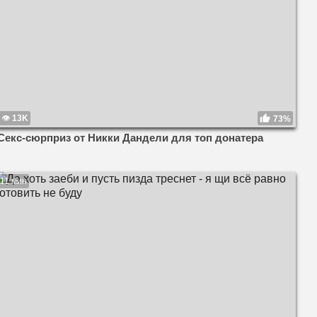
13K
73%
Секс-сюрприз от Никки Дандели для топ донатера
11 мин