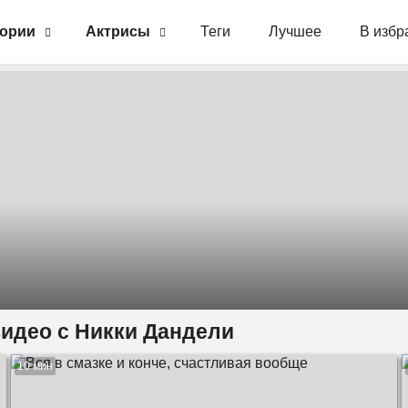
гории
Актрисы
Теги
Лучшее
В избр
видео с Никки Дандели
10 мин