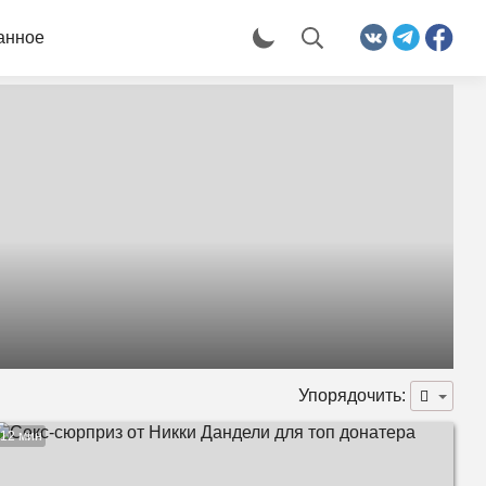
анное
Упорядочить:
12 мин