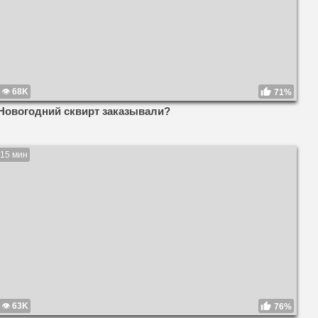
68K
71%
Новогодний сквирт заказывали?
15 мин
63K
76%