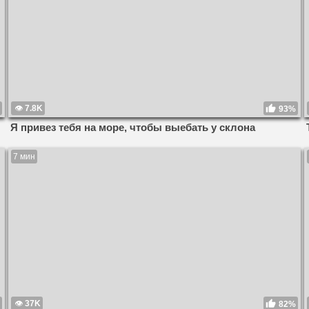
7.8K
93%
Я привез тебя на море, чтобы выебать у склона
7 мин
37K
82%