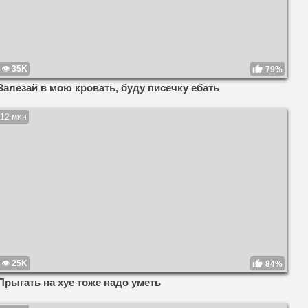
35K
79%
Залезай в мою кровать, буду писечку ебать
12 мин
25K
84%
Прыгать на хуе тоже надо уметь