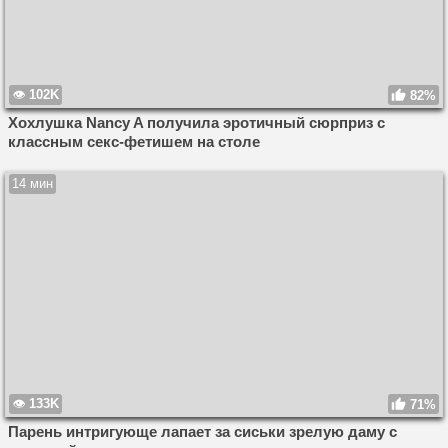
102K
82%
Хохлушка Nancy A получила эротичный сюрприз с
классным секс-фетишем на столе
14 мин
133K
71%
Парень интригующе лапает за сиськи зрелую даму с