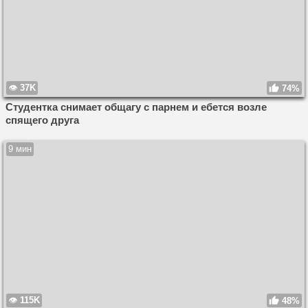
37K
74%
Студентка снимает общагу с парнем и ебется возле
спящего друга
9 мин
115K
48%