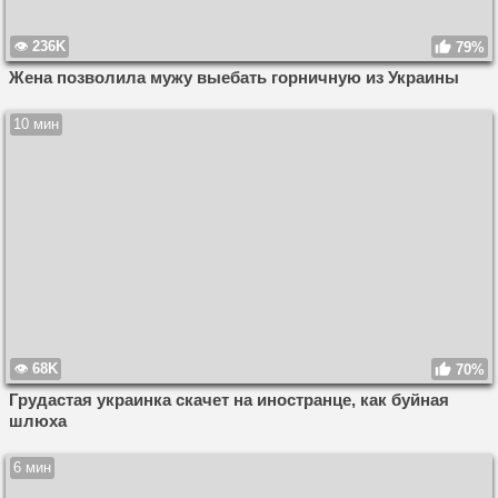
236K
79%
Жена позволила мужу выебать горничную из Украины
10 мин
68K
70%
Грудастая украинка скачет на иностранце, как буйная
шлюха
6 мин