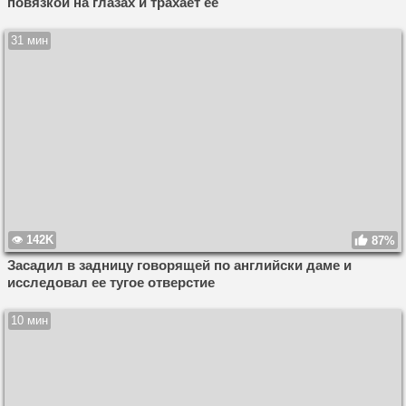
повязкой на глазах и трахает ее
31 мин
142K
87%
Засадил в задницу говорящей по английски даме и
исследовал ее тугое отверстие
10 мин