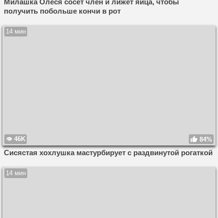
Милашка Олеся сосет член и лижет яйца, чтобы
получить побольше кончи в рот
14 мин
46K
84%
Сисястая хохлушка мастурбирует с раздвинутой рогаткой
14 мин