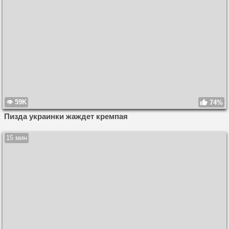
59K
74%
Пизда украинки жаждет кремпая
15 мин