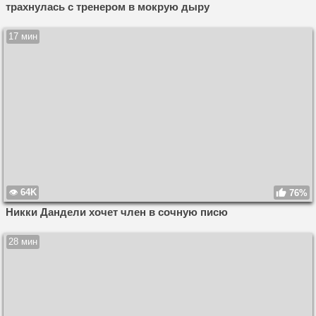
трахнулась с тренером в мокрую дыру
17 мин
64K
76%
Никки Дандели хочет член в сочную писю
28 мин