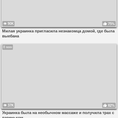
90K
75%
Милая украинка пригласила незнакомца домой, где была
выебана
8 мин
37K
82%
Украинка была на необычном массаже и получила трах с
пареньком