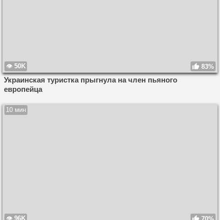
50K
83%
Украинская туристка прыгнула на член пьяного
европейца
10 мин
96K
70%