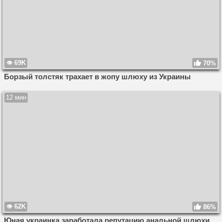
69K
70%
Борзый толстяк трахает в жопу шлюху из Украины
12 мин
62K
86%
Юная украинка заработала репутацию анальной шлюхи