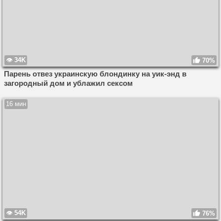
34K
70%
Парень отвез украинскую блондинку на уик-энд в
загородный дом и ублажил сексом
16 мин
54K
76%