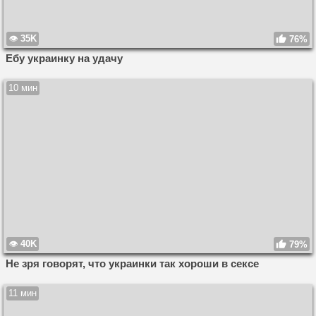
35K
76%
Ебу украинку на удачу
10 мин
40K
79%
Не зря говорят, что украинки так хороши в сексе
11 мин