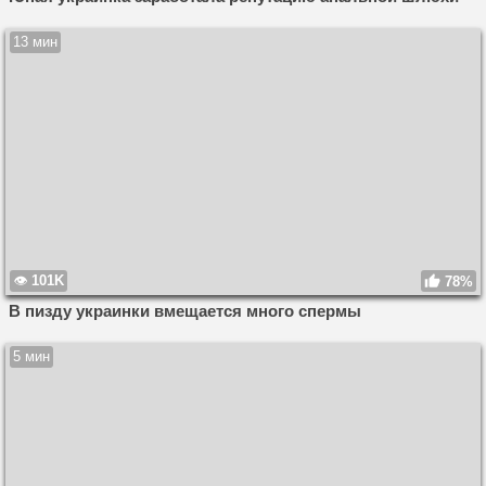
13 мин
101K
78%
В пизду украинки вмещается много спермы
5 мин