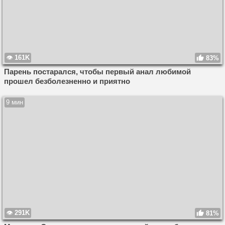
161K
83%
Парень постарался, чтобы первый анал любимой
прошел безболезненно и приятно
9 мин
291K
81%