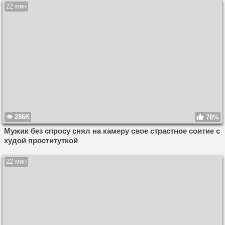
22 мин
286K
78%
Мужик без спросу снял на камеру свое страстное соитие с
худой проституткой
22 мин