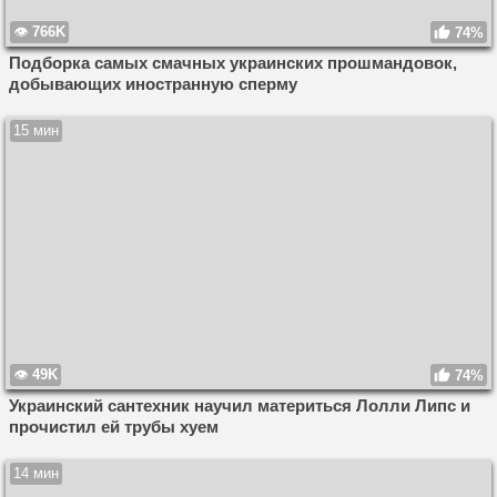
766K
74%
Подборка самых смачных украинских прошмандовок,
добывающих иностранную сперму
15 мин
49K
74%
Украинский сантехник научил материться Лолли Липс и
прочистил ей трубы хуем
14 мин