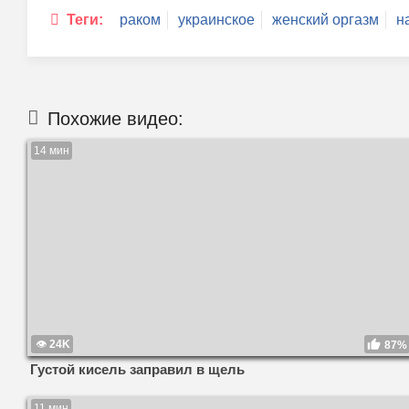
Теги:
раком
украинское
женский оргазм
н
Похожие видео:
14 мин
24K
87%
Густой кисель заправил в щель
11 мин