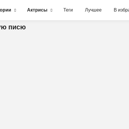
гории
Актрисы
Теги
Лучшее
В избр
ную писю