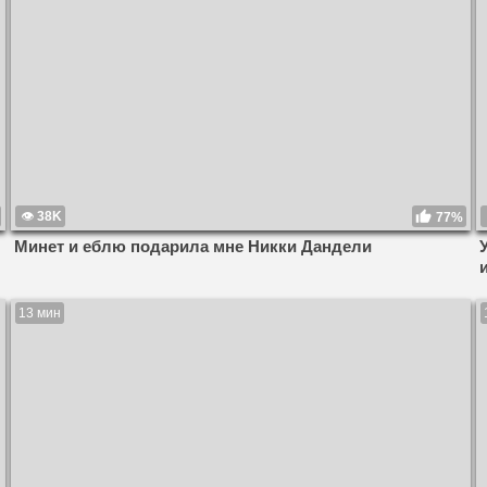
38K
77%
Минет и еблю подарила мне Никки Дандели
13 мин