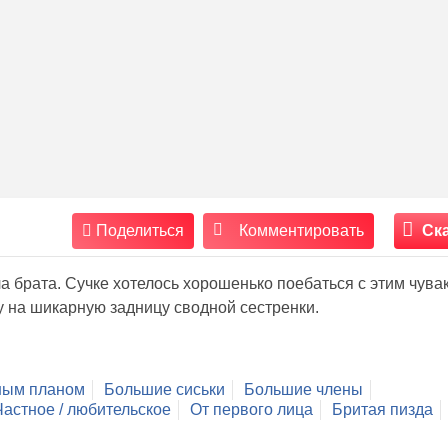
Поделиться
Комментировать
Ск
а брата. Сучке хотелось хорошенько поебаться с этим чувак
у на шикарную задницу сводной сестренки.
ным планом
Большие сиськи
Большие члены
Частное / любительское
От первого лица
Бритая пизда