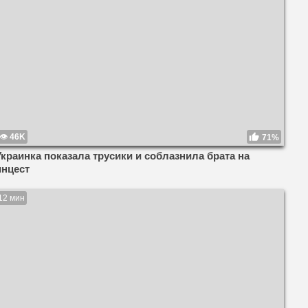
46K
71%
Украинка показала трусики и соблазнила брата на
инцест
12 мин