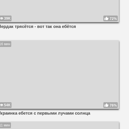
39K
72%
Чердак трясётся - вот так она ебётся
16 мин
54K
76%
Украинка ебется с первыми лучами солнца
11 мин