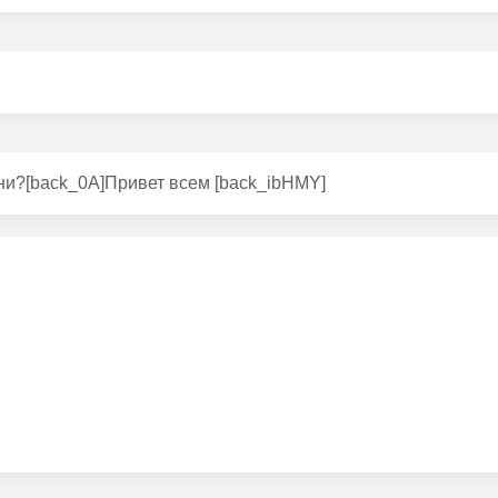
зни?[back_0A]Привет всем [back_ibHMY]