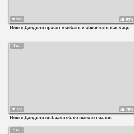
58K
83%
Никки Дандели просит выебать и обкончать все лицо
14 мин
32K
78%
Никки Дандели выбрала еблю вместо пазлов
15 мин