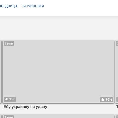
аездница
татуировки
9 мин
35K
76%
Ебу украинку на удачу
7 мин