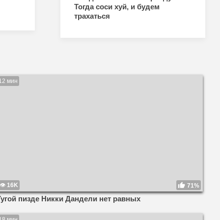
Тогда соси хуй, и будем
трахаться
12 мин
16K
71%
Тугой пизде Никки Дандели нет равных
18 мин