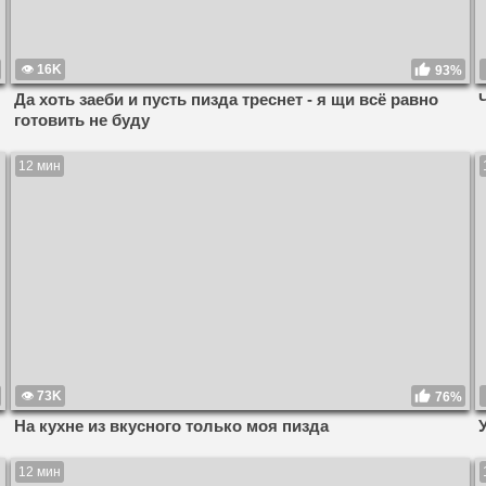
16K
93%
Да хоть заеби и пусть пизда треснет - я щи всё равно
готовить не буду
12 мин
73K
76%
На кухне из вкусного только моя пизда
12 мин