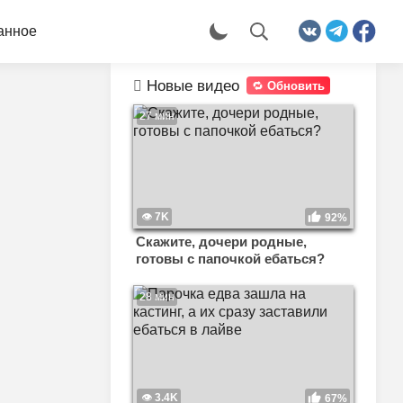
анное
Новые видео
Обновить
27 мин
7K
92%
Скажите, дочери родные,
готовы с папочкой ебаться?
28 мин
3.4K
67%