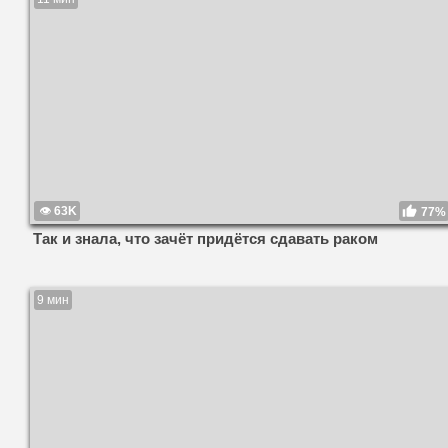
63K
77%
Так и знала, что зачёт придётся сдавать раком
9 мин