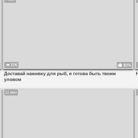
37K
82%
Доставай наживку для рыб, я готова быть твоим
уловом
11 мин