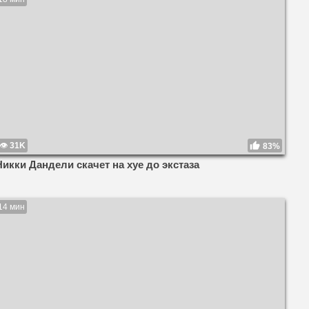
31K
83%
Никки Дандели скачет на хуе до экстаза
14 мин