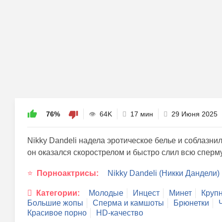
76%
64K
17 мин
29 Июня 2025
Nikky Dandeli надела эротическое белье и соблазнил
он оказался скорострелом и быстро слил всю сперм
Порноактрисы:
Nikky Dandeli (Никки Дандели)
Категории:
Молодые
Инцест
Минет
Круп
Большие жопы
Сперма и камшоты
Брюнетки
Красивое порно
HD-качество