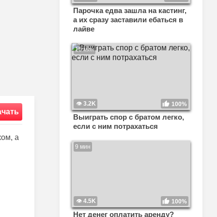
Парочка едва зашла на кастинг,
а их сразу заставили ебаться в
лайве
15 мин
3.2K
100%
ачать
Выиграть спор с братом легко,
если с ним потрахаться
ом, а
9 мин
4.5K
100%
Нет денег оплатить аренду?