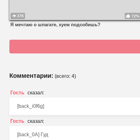
37K
72%
Я мечтаю о шпагате, хуем подсобишь?
Комментарии:
(всего:
4
)
Гость
[back_i0f6g]
Гость
[back_0A] Гуд