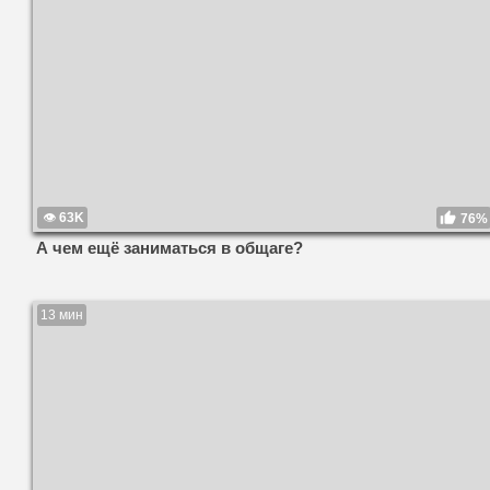
63K
76%
А чем ещё заниматься в общаге?
13 мин