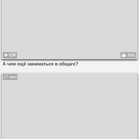
63K
76%
А чем ещё заниматься в общаге?
17 мин