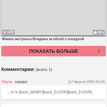
103K
80%
Мамка застукала Владика за еблей с соседкой
ПОКАЗАТЬ БОЛЬШЕ
Комментарии:
(всего:
1
)
Гость
(17 Августа 2025 23:14)
... \n \n [back_ibHMY][back_En2VR][back_En2VR]