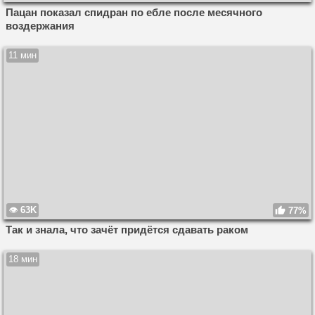
Пацан показал спидран по ебле после месячного
воздержания
11 мин
63K
77%
Так и знала, что зачёт придётся сдавать раком
18 мин