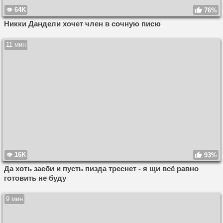
64K
76%
Никки Дандели хочет член в сочную писю
11 мин
16K
93%
Да хоть заеби и пусть пизда треснет - я щи всё равно
готовить не буду
9 мин