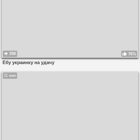
35K
76%
Ебу украинку на удачу
11 мин