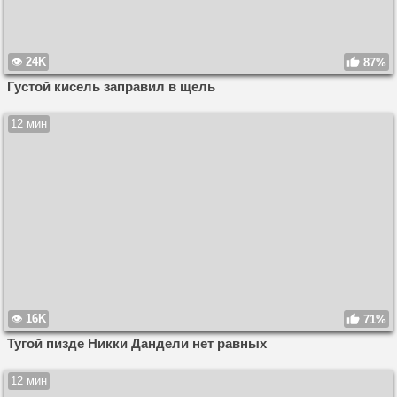
24K
87%
Густой кисель заправил в щель
12 мин
16K
71%
Тугой пизде Никки Дандели нет равных
12 мин