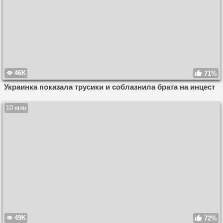
46K
71%
Украинка показала трусики и соблазнила брата на инцест
10 мин
49K
72%