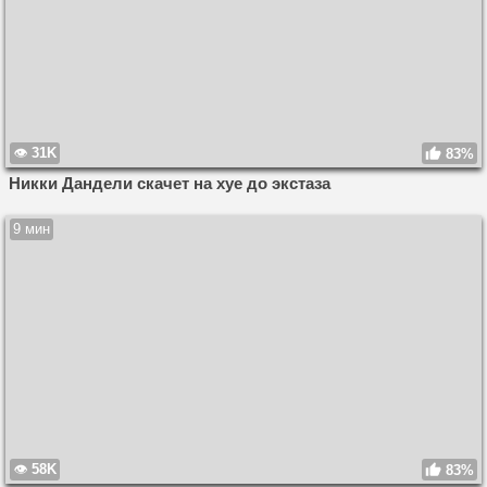
31K
83%
Никки Дандели скачет на хуе до экстаза
9 мин
58K
83%