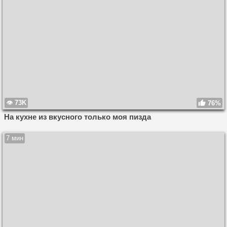
73K
76%
На кухне из вкусного только моя пизда
7 мин