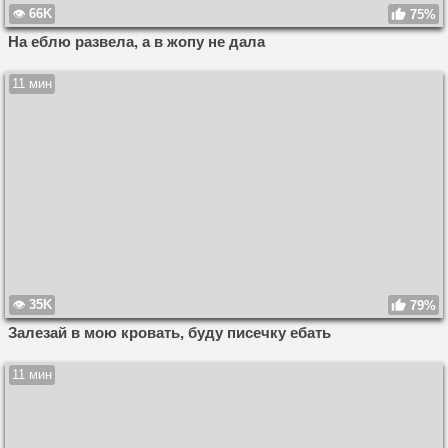
66K
75%
На еблю развела, а в жопу не дала
11 мин
35K
79%
Залезай в мою кровать, буду писечку ебать
11 мин