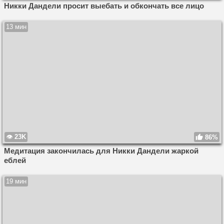
Никки Дандели просит выебать и обкончать все лицо
13 мин
23K
86%
Медитация закончилась для Никки Дандели жаркой
еблей
19 мин