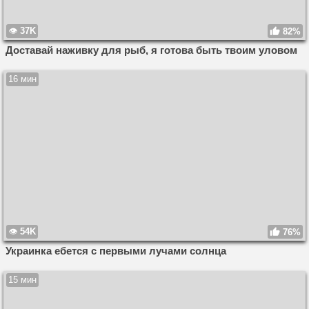
37K
82%
Доставай наживку для рыб, я готова быть твоим уловом
16 мин
54K
76%
Украинка ебется с первыми лучами солнца
15 мин